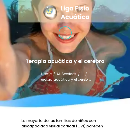
LLAFA
Liga Latinoamericana de Fisioterapia Acuática
LIGA
CURSOS
TÉCNICAS
Terapia acuática y el cerebro
Home
All Services
...
Terapia acuática y el cerebro
La mayoría de las familias de niños con
discapacidad visual cortical (CVI) parecen