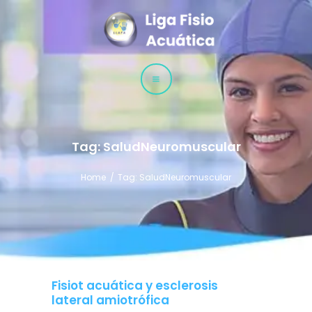
LLAFA
Liga Latinoamericana de Fisioterapia Acuática
LIGA
CURSOS
TÉCNICAS
Tag: SaludNeuromuscular
Home
Tag: SaludNeuromuscular
Fisiot acuática y esclerosis
lateral amiotrófica