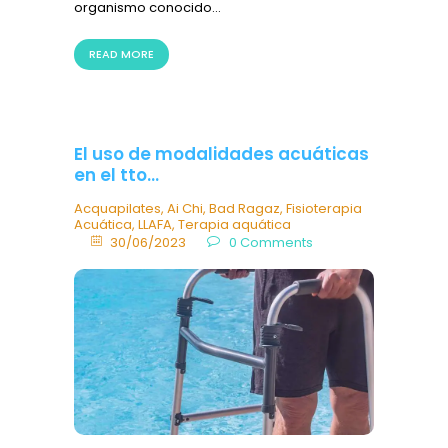
organismo conocido…
READ MORE
El uso de modalidades acuáticas
en el tto…
Acquapilates
,
Ai Chi
,
Bad Ragaz
,
Fisioterapia
Acuática
,
LLAFA
,
Terapia aquática
30/06/2023
0
Comments