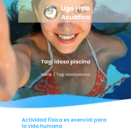
LLAFA
Liga Latinoamericana de Fisioterapia Acuática
LIGA
CURSOS
TÉCNICAS
Tag: idoso piscina
Home
Tag: idoso piscina
Actividad física es esencial para
la vida humana