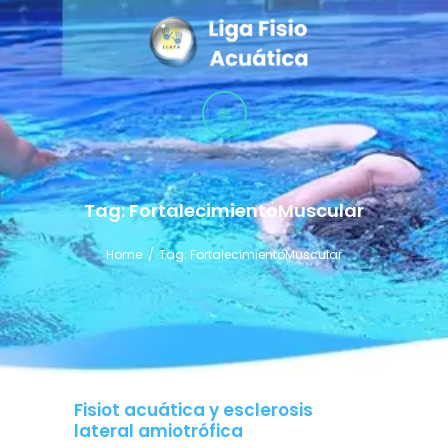
LLAFA
Liga Latinoamericana de Fisioterapia Acuática
LIGA
CURSOS
TÉCNICAS
Tag: FortalecimientoMuscular
Home
Tag: FortalecimientoMuscular
Fisiot acuática y esclerosis
lateral amiotrófica