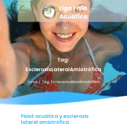
LLAFA
Liga Latinoamericana de Fisioterapia Acuática
LIGA
CURSOS
TÉCNICAS
Tag: 
EsclerosisLateralAmiotrófica
Home
Tag: EsclerosisLateralAmiotrófica
Fisiot acuática y esclerosis
lateral amiotrófica