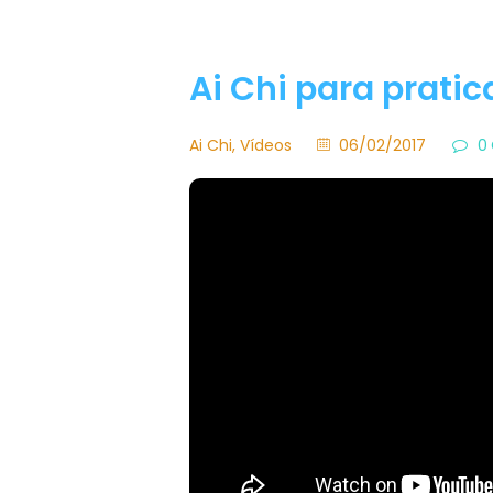
Ai Chi para pratic
Ai Chi
,
Vídeos
06/02/2017
0